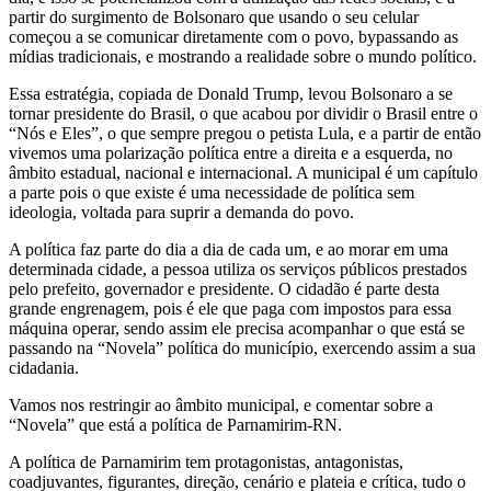
partir do surgimento de Bolsonaro que usando o seu celular
começou a se comunicar diretamente com o povo, bypassando as
mídias tradicionais, e mostrando a realidade sobre o mundo político.
Essa estratégia, copiada de Donald Trump, levou Bolsonaro a se
tornar presidente do Brasil, o que acabou por dividir o Brasil entre o
“Nós e Eles”, o que sempre pregou o petista Lula, e a partir de então
vivemos uma polarização política entre a direita e a esquerda, no
âmbito estadual, nacional e internacional. A municipal é um capítulo
a parte pois o que existe é uma necessidade de política sem
ideologia, voltada para suprir a demanda do povo.
A política faz parte do dia a dia de cada um, e ao morar em uma
determinada cidade, a pessoa utiliza os serviços públicos prestados
pelo prefeito, governador e presidente. O cidadão é parte desta
grande engrenagem, pois é ele que paga com impostos para essa
máquina operar, sendo assim ele precisa acompanhar o que está se
passando na “Novela” política do município, exercendo assim a sua
cidadania.
Vamos nos restringir ao âmbito municipal, e comentar sobre a
“Novela” que está a política de Parnamirim-RN.
A política de Parnamirim tem protagonistas, antagonistas,
coadjuvantes, figurantes, direção, cenário e plateia e crítica, tudo o