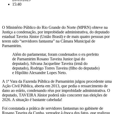
15:40
O Ministério Público do Rio Grande do Norte (MPRN) obteve na
Justiça a condenação, por improbidade administrativa, do deputado
estadual Taveira Júnior (União Brasil) e de mais quatro pessoas por
terem sido “servidores fantasma” na Câmara Municipal de
Parnamirim.
Além do parlamentar, foram condenados o ex-prefeito
de Parnamirim Rosano Taveira Junior (pai do
deputado), Silvana Jacqueline Taveira (irmã do
deputado), Rodrigo Torres Taveira (filho do deputado)
e Hipólito Alexandre Lopes Neto.
A 1ª Vara da Fazenda Pública de Parnamirim julgou procedente uma
Ação Civil Pública, aberta em 2013, que pedia o ressarcimento de
dano ao erário, condenando réus por improbidade administrativa. O
deputado, TAVEIRA Júnior poderá não concorrer nas eleições de
2026. A situação é bastante cabeluda!
Foi constatada a prática de servidores fantasmas no gabinete de
Rosano Taveira da Cunha, vereador à época dos fatos, que realizou