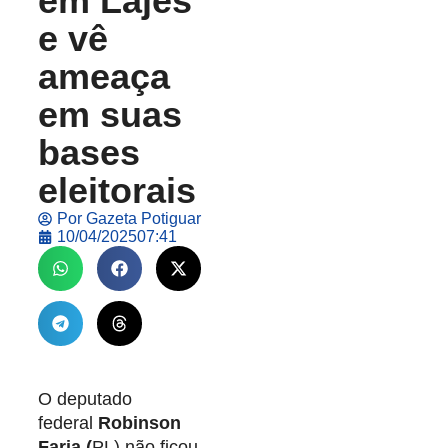
em Lajes
e vê
ameaça
em suas
bases
eleitorais
Por
Gazeta Potiguar
10/04/2025
07:41
O deputado
federal
Robinson
Faria (
PL) não ficou