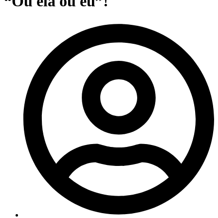
“Ou ela ou eu”!