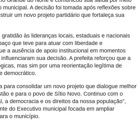
o Rio Grande do Norte e comunicou sua saída por meio
o municipal. A decisão foi tomada após reflexões sobre
nstruir um novo projeto partidário que fortaleça sua
ratidão às lideranças locais, estaduais e nacionais
paço que teve para atuar com liberdade e
que a ausência de apoio institucional em momentos
 influenciaram sua decisão. A prefeita reforçou que a
ógicas, mas sim por uma reorientação legítima de
me democrático.
 para consolidar um novo projeto que dialogue melhor
ão e para o povo de Sítio Novo. Continuo com o
, a democracia e os direitos da nossa população”,
ente do Executivo municipal focada em ampliar
ara o município.