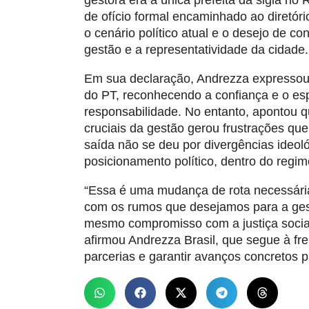
gestora era a única prefeita da sigla n
de ofício formal encaminhado ao diretóri
o cenário político atual e o desejo de co
gestão e a representatividade da cidade.
Em sua declaração, Andrezza expressou g
do PT, reconhecendo a confiança e o es
responsabilidade. No entanto, apontou 
cruciais da gestão gerou frustrações que
saída não se deu por divergências ideol
posicionamento político, dentro do regi
“Essa é uma mudança de rota necessária
com os rumos que desejamos para a gest
mesmo compromisso com a justiça social
afirmou Andrezza Brasil, que segue à fr
parcerias e garantir avanços concretos p