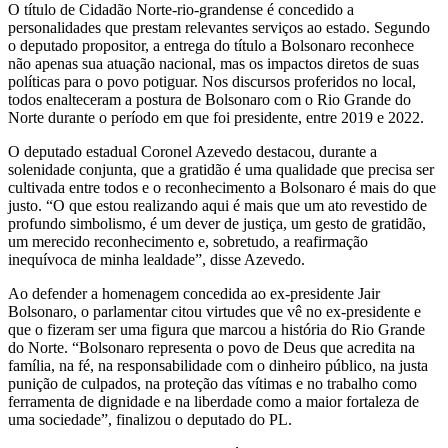
O título de Cidadão Norte-rio-grandense é concedido a
personalidades que prestam relevantes serviços ao estado. Segundo
o deputado propositor, a entrega do título a Bolsonaro reconhece
não apenas sua atuação nacional, mas os impactos diretos de suas
políticas para o povo potiguar. Nos discursos proferidos no local,
todos enalteceram a postura de Bolsonaro com o Rio Grande do
Norte durante o período em que foi presidente, entre 2019 e 2022.
O deputado estadual Coronel Azevedo destacou, durante a
solenidade conjunta, que a gratidão é uma qualidade que precisa ser
cultivada entre todos e o reconhecimento a Bolsonaro é mais do que
justo. “O que estou realizando aqui é mais que um ato revestido de
profundo simbolismo, é um dever de justiça, um gesto de gratidão,
um merecido reconhecimento e, sobretudo, a reafirmação
inequívoca de minha lealdade”, disse Azevedo.
Ao defender a homenagem concedida ao ex-presidente Jair
Bolsonaro, o parlamentar citou virtudes que vê no ex-presidente e
que o fizeram ser uma figura que marcou a história do Rio Grande
do Norte. “Bolsonaro representa o povo de Deus que acredita na
família, na fé, na responsabilidade com o dinheiro público, na justa
punição de culpados, na proteção das vítimas e no trabalho como
ferramenta de dignidade e na liberdade como a maior fortaleza de
uma sociedade”, finalizou o deputado do PL.