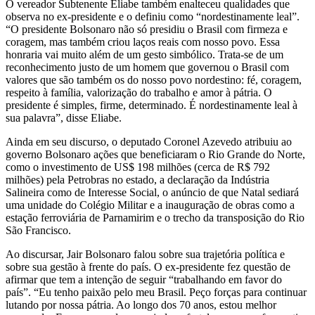
O vereador Subtenente Eliabe também enalteceu qualidades que
observa no ex-presidente e o definiu como “nordestinamente leal”.
“O presidente Bolsonaro não só presidiu o Brasil com firmeza e
coragem, mas também criou laços reais com nosso povo. Essa
honraria vai muito além de um gesto simbólico. Trata-se de um
reconhecimento justo de um homem que governou o Brasil com
valores que são também os do nosso povo nordestino: fé, coragem,
respeito à família, valorização do trabalho e amor à pátria. O
presidente é simples, firme, determinado. É nordestinamente leal à
sua palavra”, disse Eliabe.
Ainda em seu discurso, o deputado Coronel Azevedo atribuiu ao
governo Bolsonaro ações que beneficiaram o Rio Grande do Norte,
como o investimento de US$ 198 milhões (cerca de R$ 792
milhões) pela Petrobras no estado, a declaração da Indústria
Salineira como de Interesse Social, o anúncio de que Natal sediará
uma unidade do Colégio Militar e a inauguração de obras como a
estação ferroviária de Parnamirim e o trecho da transposição do Rio
São Francisco.
Ao discursar, Jair Bolsonaro falou sobre sua trajetória política e
sobre sua gestão à frente do país. O ex-presidente fez questão de
afirmar que tem a intenção de seguir “trabalhando em favor do
país”. “Eu tenho paixão pelo meu Brasil. Peço forças para continuar
lutando por nossa pátria. Ao longo dos 70 anos, estou melhor