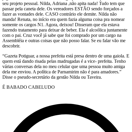
seu projeto pessoal. Nilda, Adriana ,não apita nada! Tudo tem que
passar pela caneta dele. Os vereadores ESTÃO sendo forçados a
fazer as vontades dele. CASO contrário ele demite. Nilda não
manda! Renata, no início era quem fazia alguma coisa pra nomear
somente os cargos N1. Agora, deixou! Disseram que ela estava
fazendo tratamento para deixar de beber. Ela é alcoólica juntamente
com o pai. Cruz você já sabe que foi comprado por um cargo na
Assembléia e outras coisas que não posso falar. Se eu falar vão me
descobrir.
“Gazeta Potiguar, a nossa prefeita está presa dentro de uma gaiola. E
quem está dando risada pelas madrugadas é a vice- prefeita. Tenho
várias conversas dela no meu celular que uma pessoa muito amiga
dela me enviou. A política de Parnamirim não é para amadores.”
Disse o pseudo-secretário da gestão Nilda ou Taveira.
É BABADO CABELUDO