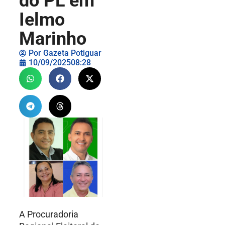
do PL em
Ielmo
Marinho
Por
Gazeta Potiguar
10/09/2025
08:28
A Procuradoria