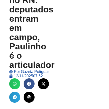
no RN:
deputados
entram
em
campo,
Paulinho
é o
articulador
Por
Gazeta Potiguar
12/11/2025
07:52