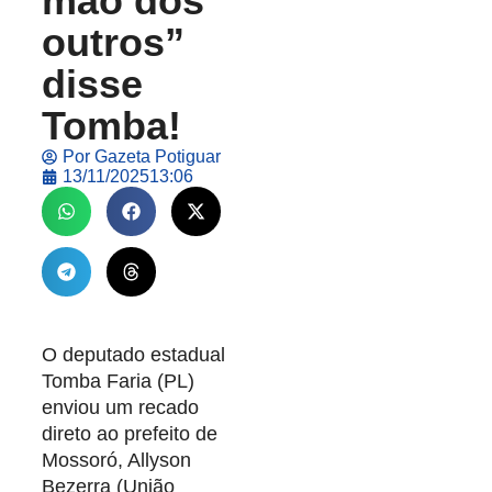
mão dos
outros”
disse
Tomba!
Por
Gazeta Potiguar
13/11/2025
13:06
O deputado estadual
Tomba Faria (PL)
enviou um recado
direto ao prefeito de
Mossoró, Allyson
Bezerra (União