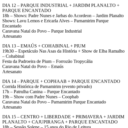
DIA 12 – PARQUE INDUSTRIAL + JARDIM PLANALTO +
PARQUE ENCANTADO
18h – Shows: Padre Nunes e Jarbas do Acordeon – Jardim Planalto
Shows: Lavu Lemos e Ericarla Alves – Parnamirim Parque
Encantado
Caravana Natal do Povo – Parque Industrial
Artesanato
DIA 13 – EMAÚS + COHABINAL + PIUM
19h30 – Espetáculo Nas Asas da História + Show de Elba Ramalho
– Cohabinal
Festa da Padroeira de Pium – Forrozão Tropycália
Caravana Natal do Povo – Emaús
Artesanato
DIA 14 – PARQUE + COPHAAB + PARQUE ENCANTADO
Corrida Histórica de Parnamirim (evento privado)
17h – Patrulha Canina – Parque Encantado
19h – Show com Padre Nunes – Coophab
Caravana Natal do Povo – Parnamirim Parque Encantado
Artesanato
DIA 15 – CENTRO + LIBERDADE + PRIMAVERA + JARDIM
PLANALTO + CAJUPIRANGA + PARQUE ENCANTADO
18h – Sessão Solene – 15 anos do Rio de Leitura