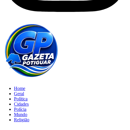
Home
Geral
Política
Cidades
Polícia
Mundo
Religião