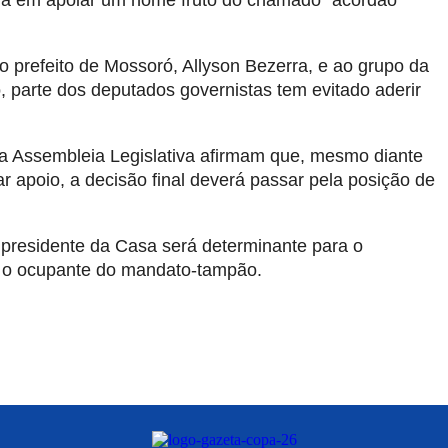
ia em apoiar um nome fruto do chamado “acordão”
o prefeito de Mossoró, Allyson Bezerra, e ao grupo da
 parte dos deputados governistas tem evitado aderir
a Assembleia Legislativa afirmam que, mesmo diante
r apoio, a decisão final deverá passar pela posição de
presidente da Casa será determinante para o
rá o ocupante do mandato-tampão.