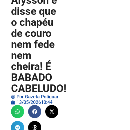
Alysson e
disse que
o chapéu
de couro
nem fede
nem
cheira! É
BABADO
CABELUDO!
Por
Gazeta Potiguar
13/05/2026
10:44