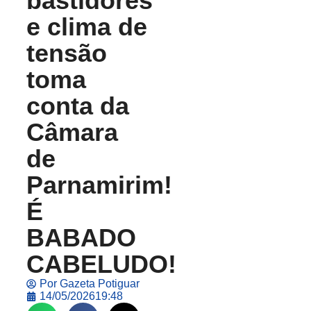
bastidores
e clima de
tensão
toma
conta da
Câmara
de
Parnamirim!
É
BABADO
CABELUDO!
Por
Gazeta Potiguar
14/05/2026
19:48