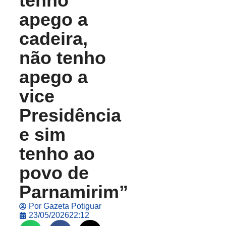
tenho
apego a
cadeira,
não tenho
apego a
vice
Presidência
e sim
tenho ao
povo de
Parnamirim”
Por
Gazeta Potiguar
23/05/2026
22:12