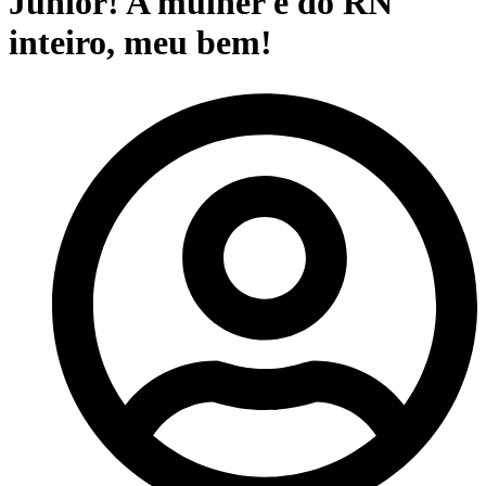
Júnior! A mulher é do RN
inteiro, meu bem!