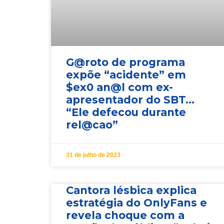
G@roto de programa
expõe “acidente” em
$ex0 an@l com ex-
apresentador do SBT…
“Ele defecou durante
rel@cao”
31 de julho de 2023
Cantora lésbica explica
estratégia do OnlyFans e
revela choque com a