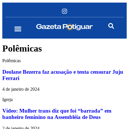
Polêmicas
Polêmicas
Deolane Bezerra faz acusação e tenta censurar Juju
Ferrari
4 de janeiro de 2024
Igreja
Vídeo: Mulher trans diz que foi “barrada” em
banheiro feminino na Assembléia de Deus
2 de janeiro de 2024